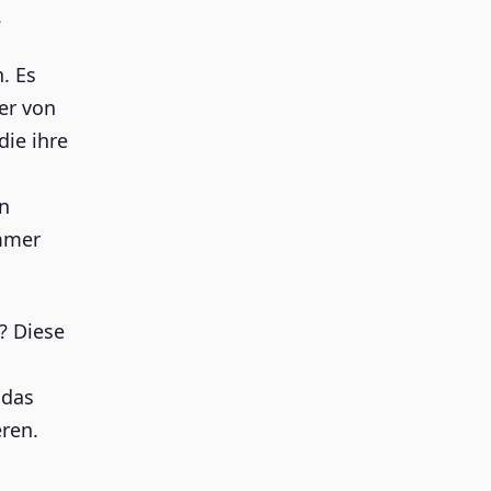
.
. Es
er von
die ihre
en
immer
? Diese
 das
eren.