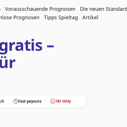
n
Vorausschauende Prognosen
Die neuen Standar
nlose Prognosen
Tipps Spieltag
Artikel
gratis –
ür
 US
Fast payouts
18+ Only
18+