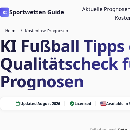
Aktuelle Prognose
Sportwetten Guide
KI
Koste
Heim
/
Kostenlose Prognosen
KI Fußball Tipps 
Qualitätscheck f
Prognosen
Updated August 2026
Licensed
Available in
Failed to load.
Retry