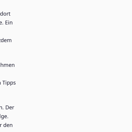
 dort
e. Ein
tzdem
nahmen
n Tipps
n. Der
lge.
r den