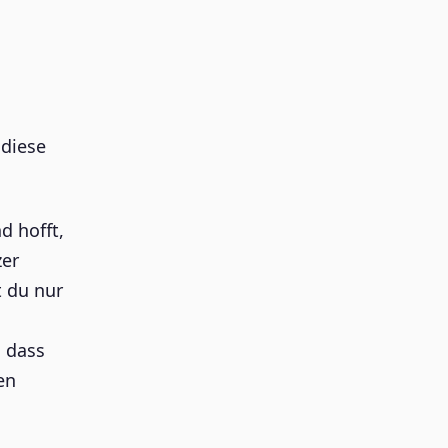
 diese
d hofft,
zer
t du nur
, dass
en