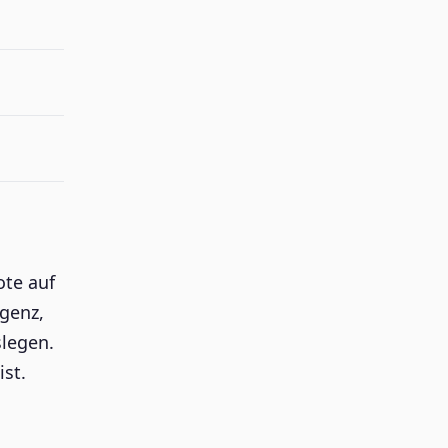
ote auf
igenz,
slegen.
st.