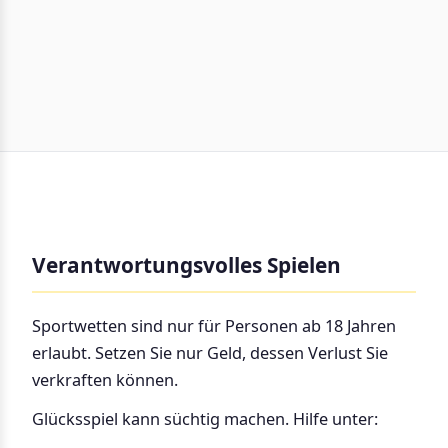
Verantwortungsvolles Spielen
Sportwetten sind nur für Personen ab 18 Jahren
erlaubt. Setzen Sie nur Geld, dessen Verlust Sie
verkraften können.
Glücksspiel kann süchtig machen. Hilfe unter: