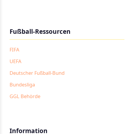
Fußball-Ressourcen
FIFA
UEFA
Deutscher Fußball-Bund
Bundesliga
GGL Behörde
Information