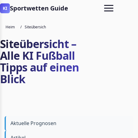
Sportwetten Guide
KI
Heim
/
Siteübersich
Siteübersicht –
Alle KI Fußball
Tipps auf einen
Blick
Aktuelle Prognosen
Artikel