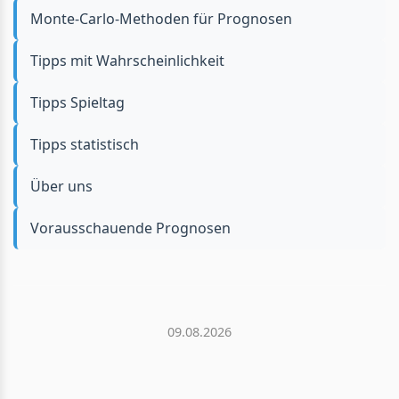
Monte-Carlo-Methoden für Prognosen
Tipps mit Wahrscheinlichkeit
Tipps Spieltag
Tipps statistisch
Über uns
Vorausschauende Prognosen
09.08.2026